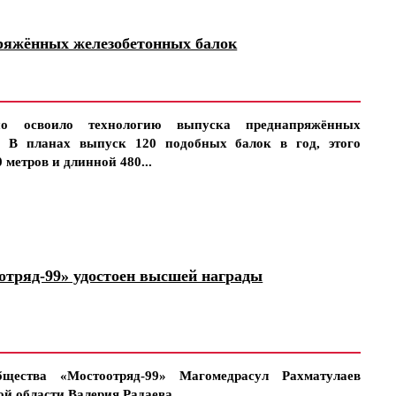
ряжённых железобетонных балок
но освоило технологию выпуска преднапряжённых
. В планах выпуск 120 подобных балок в год, этого
 метров и длинной 480...
отряд-99» удостоен высшей награды
щества «Мостоотряд-99» Магомедрасул Рахматулаев
й области Валерия Радаева.